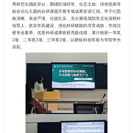
秀研究生踊跃登台，围绕区域经管、生态文旅、绿色统筹等
贴合论坛主题的自研课题开展专项成果宣讲汇报。学子们思
路清晰、表述严谨、论据扎实，充分展现我院常态化深耕科
创育人、抓实学风建设、强化科研赋能的培育成效，凭借过
硬专业素养、优质科研成果斩获亮眼佳绩，累计斩获一等奖
2项、二等奖3项、三等奖2项，以硬核科创答卷为学院争光
添彩。