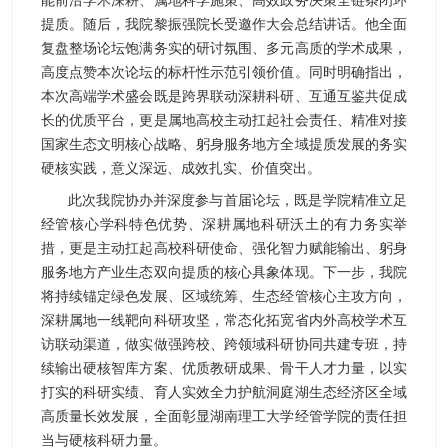
能前沿学术深耕、属地科学施策、高效政务决策全链条闭环
提质。随后，我院黎振强院长受邀作大会总结讲话。他全面
复盘整场论坛饱满务实的研讨氛围、多元高质的学术成果，
高度点赞本次论坛的标杆性示范引领价值。同时明确指出，
本次高端学术盛会既是跨界联动深耕科研、互通互鉴共促成
长的优质平台，更是属地高校主动扛起社会责任、精准对接
国家生态文明核心战略、躬身服务地方全域提质发展的务实
硬核实践，意义深远、成效扎实、价值突出。
此次我院协办并深度参与首届论坛，既是学院精准立足
经管核心学科特色优势、深耕属地科研沃土的有力务实举
措，更是主动扛起高校科研使命、强化智力赋能输出、躬身
服务地方产业生态双向提质的核心具象体现。下一步，我院
将持续锚定绿色发展、区域统筹、生态经管核心主攻方向，
深耕属地一线靶向科研攻坚，常态化拓宽省内外高校学术互
访联动渠道，做实做强跨校、跨领域科研协同共建专班，持
续输出硬核智库方案、优质教研成果、骨干人才力量，以实
打实的科研实绩、育人实效全力护航洞庭湖生态经济区全域
高质量长效发展，全面彰显湖南理工大学经管学院的责任担
当与硬核科研力量。