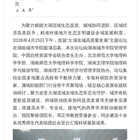
次
A
A
A
为聚力赋能大湖流域生态提质、城域协同进阶、区域经
济高质跃升，精准对接地方生态文明建设全域发展刚需，
2026年4月25日下午，首届“大湖名城高质量发展”主题论坛
在湖南城市学院圆满启幕。本次论坛由湖南城市学院管理学
院、中国自然资源学会联合牵头主办，北京师范大学地理科
学学部、湖南师范大学地理科学学院、湖南文理学院地理科
学与旅游学院、湖南理工大学经济与管理学院协办。论坛集
结全国多地重点高校骨干教研力量、专项科研院所资深专
家、属地职能部门行业骨干齐聚现场，锚定核心发展命题联
动研讨，聚力攻坚大湖流域全域生态常态化守护、城市有机
更新提质建设、跨域联动统筹协同提质发展等关键务实课
题，搭建高水平、专业化、接地气的跨界学术联动赋能平
台。我院黎振强院长、邓正华教授受邀参会，同步遴选十余
名优秀师生代表组团赴会登台汇报科研最新成果。