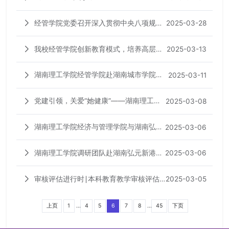
Social Sciences Communications》发表
经管学院党委召开深入贯彻中央八项规定
2025-03-28
我校经济与管理学院数智化人力资源管理
精神学习教育部署会议
团队关于知识管理最新研究成果
我校经管学院创新教育模式，培养高层次
2025-03-13
人才的成果获《中国教育报》报道
湖南理工学院经管学院赴湖南城市学院开
2025-03-11
展本科教学工作学习调研
党建引领，关爱“她健康”——湖南理工学
2025-03-08
院经济与管理学院学生党支部组织学生参
湖南理工学院经济与管理学院与湖南弘元
2025-03-06
与女性健康主题活动
新港实业续签合作协议 共筑产教融合新
湖南理工学院调研团队赴湖南弘元新港实
2025-03-06
生态
业发展有限公司考察交流
审核评估进行时∣本科教育教学审核评估
2025-03-05
工作推进会召开
...
...
上页
1
4
5
6
7
8
45
下页