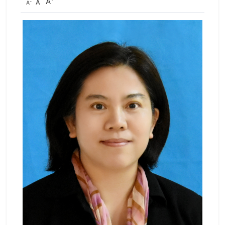
A
A
A