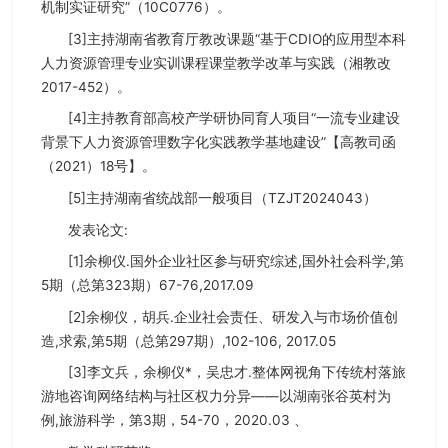
机制实证研究”（10C0776）。
[3]主持湖南省教育厅教改课题“基于CDIO的应用型本科
人力资源管理专业实训课程课堂教学改革与实践（湘教改
2017-452）。
[4]主持教育部高校产学研协同育人项目“一流专业建设
背景下人力资源管理数字化实践教学基地建设”【高教司函
（2021）18号】。
[5]主持湖南省统战部一般项目（TZJT2024043）
发表论文:
[1]余柳仪.国外企业社区参与研究综述,国外社会科学,第
5期（总第323期）67-76,2017.09
[2]余柳仪，胡兵.企业社会责任、研发入与市场价值创
造,求索,第5期（总第297期）,102-106, 2017.05
[3]李文兵，余柳仪*，吴忠才.整体网视角下传统村落旅
游地咨询网络结构与社区权力分异——以湖南张谷英村为
例,旅游科学，第3期，54-70，2020.03 、