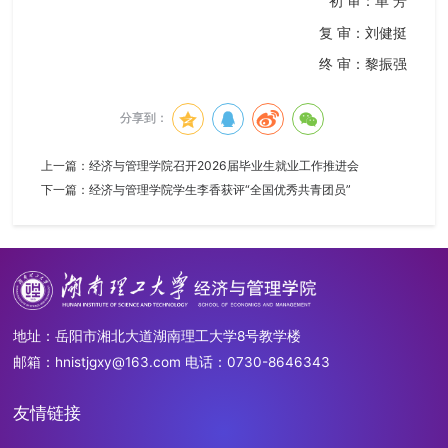
初 审：单 芳
复 审：刘健挺
终 审：黎振强
分享到：
上一篇：
经济与管理学院召开2026届毕业生就业工作推进会
下一篇：
经济与管理学院学生李香获评“全国优秀共青团员”
地址：岳阳市湘北大道湖南理工大学8号教学楼
邮箱：hnistjgxy@163.com 电话：0730-8646343
友情链接