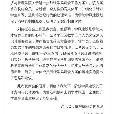
济与管理学院关于进一步加强学风建设工作方案》。该方案
旨在构建全员、全过程、全方位的育人体系，并细化了针对
学生旷课、迟到等违纪行为的处理标准，为学院学风建设划
定了清晰的制度红线，提供了坚实的制度保障。
刘健挺在会上作重点发言。他强调，学风建设是学院人
才培养工作的核心环节，全体学工及教学工作人员需深刻认
识其重要意义，并严格贯彻落实方案要求。辅导员队伍应着
力加强学生的思想道德教育与日常管理，以考风促学风，以
班风成学风，依托“一巡三查”制度确保各项学风建设措施落
到实处；教学秘书、班主任与团学组织则需紧密协同，形成
教学管理与学生工作联动的强大合力，切实提升学院人才培
养质量。随后，全体成员围绕学风建设方案的落地实施提出
了思路和建议。
此次联席会的召开，明确了我院下一阶段学风建设的工
作方向与具体路径，为营造积极向上的学术氛围、全面提升
学生综合素质奠定了坚实基础。
通讯员：陈昊陈丽蓉周凡清