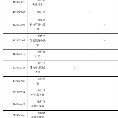
4129G0075
务会计学
4129G0085
审计学
H
财务分
4129G0095
析与可视化应
H
用
大数据
4129G0105
与智能财务决
H
策
管理会
4129G011
6
H
计学
商业伦
4229G0126
理与会计职业
H
道德
会计英
4229G01
3
7
语
会计综
2129G0234
合仿真实验
会计信
2129G0244
息系统实验
智能财
2129G0256
务共享实验