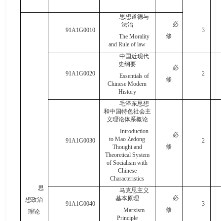
思想道德与
必
法治
91A1G0010
3
修
The Morality
and Rule of law
中国近现代
史纲要
必
91A1G0020
2
Essentials of
修
Chinese Modern
History
毛泽东思想
和中国特色社会主
义理论体系概论
Introduction
必
to Mao Zedong
91A1G0030
2
修
Thought and
Theoretical System
of Socialism with
Chinese
Characteristics
思
马克思主义
必
基本原理
想政治
91A1G0040
3
修
Marxism
理论
Principle