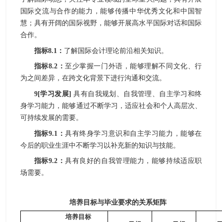
国际交流与合作的能力，能够传播中华优秀文化和中国智
慧；具有开阔的国际视野，能够开展高水平国际对话和国际
合作。
指标
8.1
：
了解
国际会计理论前沿相关知识。
指标
8.2
：
至少掌握一门外语，
能够
理解不同文化、行
为之间差异，在跨文化背景下进行沟通和交流。
9
[
学习发展
]
具有自我规划、自我管理、自主学习和终
身学习能力，能够通过不断学习，适应社会和个人高层次、
可持续发展的需要。
指标
9.1
：
具有终身学习意识和自主学习能力，
能够
在
今后的职业生涯中不断学习以补充新的知识与技能
。
指标
9.2
：
具有良好
的
自我管理能力，
能够
持续适应职
场需要。
培养目标与毕业要求的关系矩阵
培养目标