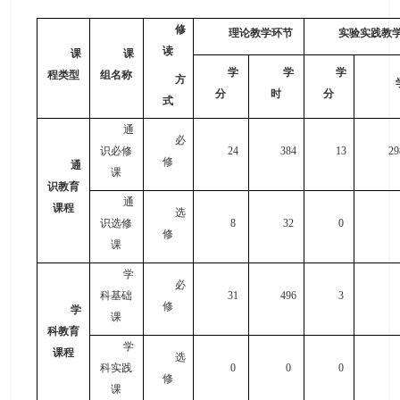
修
理论教学环节
实验实践教
读
课
课
学
学
学
程类型
组名称
方
分
时
分
式
通
必
识必修
2
4
384
1
3
29
修
通
课
识教育
通
课程
选
识选修
8
32
0
修
课
学
必
科基础
3
1
496
3
修
学
课
科教育
学
课程
选
科实践
0
0
0
修
课