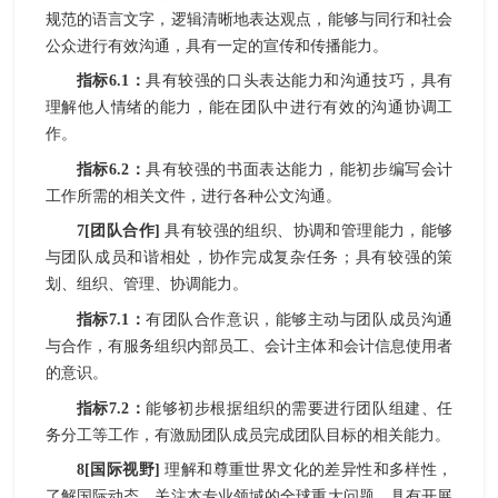
规范的语言文字，逻辑清晰地表达观点，能够与同行和社会
公众进行有效沟通，具有一定的宣传和传播能力。
指标
6.1
：
具有较强的口头表达能力和沟通技巧，具有
理解他人情绪的能力，能在团队中进行有效的沟通协调工
作
。
指标
6.2
：
具有较强的书面表达能力，能初步编写
会计
工作所需的相关文件，进行各种公文沟通。
7
[
团队合作
]
具有较强的组织、协调和管理能力，能够
与团队成员和谐相处，协作完成复杂任务；具有较强的策
划、组织、管理、协调能力。
指标
7.1
：
有团队合作意识，能够主动与团队成员沟通
与合作，有服务组织内部员工
、会计主体
和
会计信息使用者
的意识
。
指标
7.2
：
能够
初步根据组织的需要进行团队组建、任
务分工等工作，有激励团队成员完成团队目标的相关能力
。
8
[
国际视野
]
理解和尊重世界文化的差异性和多样性，
了解国际动态，关注本专业领域的全球重大问题，具有开展