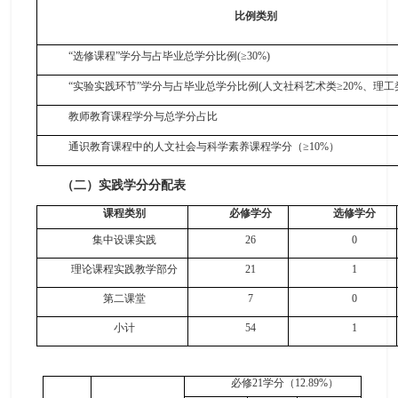
比例类别
“选修课程”学分与占毕业总学分比例(≥30%)
“实验实践环节”学分与占毕业总学分比例(人文社科艺术类≥20%、理工类≥
教师教育课程学分与总学分占比
通识教育课程中的人文社会与科学素养课程学分（
≥10%）
（
二
）
实践学分分配表
课程类别
必修学分
选修学分
集中设课实践
26
0
理论课程实践教学部分
21
1
第二课堂
7
0
小计
54
1
必修
2
1
学分（
1
2.89
%
）