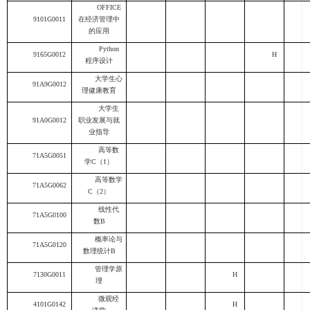
OFFICE
9101G0011
在经济管理中
的应用
Python
9165G0012
H
程序设计
大学生心
91A9G0012
理健康教育
大学生
91A0G0012
职业发展与就
业指导
高等数
71A5G0051
学
C
（
1
）
高等数学
71A5G0062
C
（
2
）
线性代
71A5G0100
数
B
概率论与
71A5G0120
数理统计
B
管理学原
7130G0011
H
理
微观经
4101G0142
H