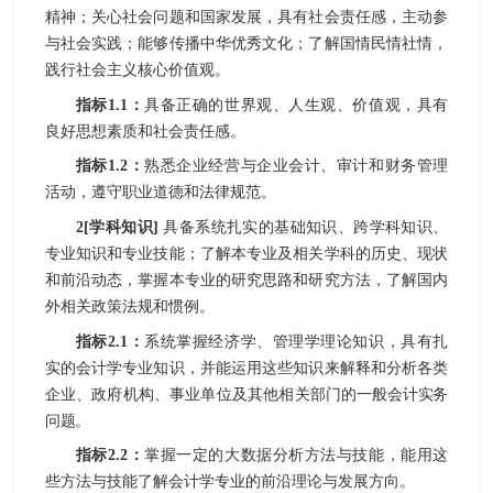
精神；关心社会问题和国家发展，具有社会责任感，主动参
与社会实践；能够传播中华优秀文化；了解国情民情社情，
践行社会主义核心价值观。
指标
1.1
：
具备正确的世界观、
人生观、
价值观
，
具有
良好思想素质
和
社会责任感
。
指标
1.2
：
熟悉企业经营
与
企业
会计、审计
和
财务管理
活动
，
遵守职业道德和
法律
规范。
2
[
学科知识
]
具备系统扎实的基础知识、跨学科知识、
专业知识和专业技能；了解本专业及相关学科的历史、现状
和前沿动态，掌握本专业的研究思路和研究方法，了解国内
外相关政策法规和惯例。
指标
2.1
：
系统掌握
经济学、管理学理论知识，具有扎
实的
会计学
专业知识，并能运用这些知识来解释和分析
各类
企业、政府机构、事业单位及其他相关部门
的
一般
会计实务
问题
。
指标
2.2
：
掌握一定的
大数据
分析方法
与技能
，
能用这
些方法
与技能
了解
会计学
专业的前沿理论与发展方向
。