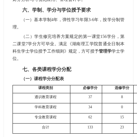
六、学制、学分与学位授予要求
（一）基本学制
4
年，弹性学习年限
3-6
年，按学分制管
理。
（二）学生修完培养方案规定的第一课堂
156
学分，第
二课堂
7
学分方可毕业。满足《湖南理工学院普通全日制本
科生学士学位授予工作细则》规定，方可授予
管理学
学士学
位。
七、各类课程学分分配
（
一
）
课程学分分配表
课程类别
必修学分
选修学分
通识教育课程
37
8
学科教育课程
34
0
专业教育课程
6
2
1
5
合计
13
3
2
3