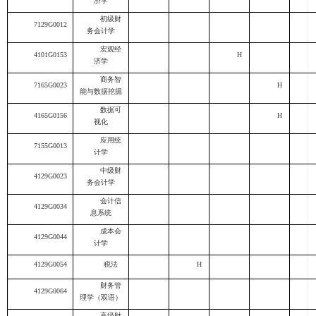
济学
初级财
7129G0012
务会计学
宏观经
4101G0153
H
济学
商务智
7165G0023
H
能与数据挖掘
数据可
4165G0156
H
视化
应用统
7155G0013
计学
中级财
4129G0023
务会计学
会计信
4129G0034
息系统
成本会
4129G0044
计学
4129G0054
税法
H
财务管
4129G0064
理学（双语）
高级财