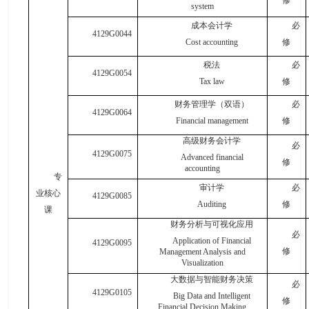
system
成本会计学
必
4129G0044
Cost accounting
修
税法
必
4129G0054
Tax law
修
财务管理学（双语）
必
4129G0064
Financial management
修
高级财务会计学
必
4129G0075
Advanced financial
修
accounting
专
审计学
必
业
核心
4129G0085
A
uditing
修
课
财务分析与可视化应用
必
Application of
Financial
4129G0095
修
M
anagement Analysis and
V
isualization
大数据与智能财务决策
必
4129G0105
Big Data and Intelligent
修
Financial Decision Making