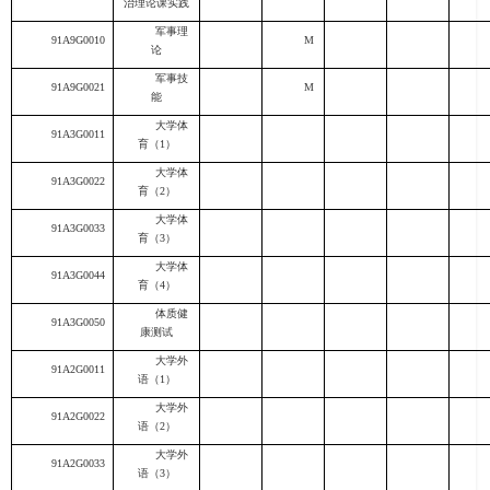
治理论课实践
军事理
91A9G0010
M
论
军事技
91A9G0021
M
能
大学体
91A3G0011
育（
1
）
大学体
91A3G0022
育（
2
）
大学体
91A3G0033
育（
3
）
大学体
91A3G0044
育（
4
）
体质健
91A3G0050
康测试
大学外
91A2G0011
语（
1
）
大学外
91A2G0022
语（
2
）
大学外
91A2G0033
语（
3
）