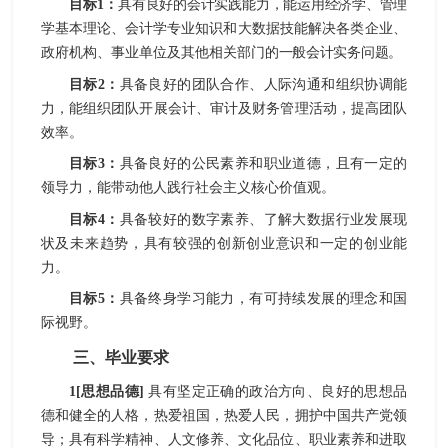
目标
1
：
具有良好的
会计
实践能力，能运用
经济学、管理
学基本理论、会计学专业知识
和
大数据
技能解决
各类企业、
政府机构、事业单位及其他相关部门
的
一般
会计实务
问题
。
目标
2
：
具备良好的团队合作、
人际沟通和组织协调能
力，能组织团队开展
会计、审计及财务管理
活动，提高团队
效率
。
目标
3
：
具备良好的公民素养和职业道德，且有一定的
领导力，能带动他人践行社会主义核心价值观
。
目标
4
：
具备较好的数字素养、
了解大数据行业发展现
状及未来趋势，具有
较强的创新创业意识和一定的创业能
力
。
目标
5
：
具备
终身学习能力，有可持续发展的理念和国
际视野
。
三、毕业要求
1[
思想品德
]
具有坚定正确的政治方向、良好的思想品
德和健全的人格，热爱祖国，热爱人民，拥护中国共产党领
导；具有科学精神、人文修养、文化品位、职业素养和进取