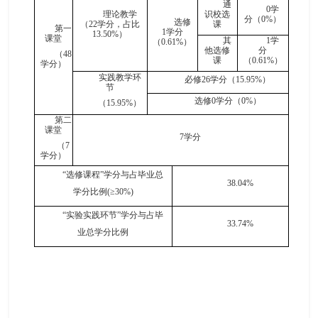
通
0
学
理论教学
识校选
分（
0%
）
选修
（
22
学分，占比
课
第一
1
学分
13.50
%
）
课堂
其
1
学
（
0.6
1
%
）
他选修
分
（
48
课
（
0.6
1
%
）
学分）
实践教学环
必修
26
学分（
15.95
%
）
节
选修
0
学分（
0%
）
（
15.95
%
）
第二
课堂
7
学分
（
7
学分）
“选修课程”学分与占毕业总
38.04
%
学分比例(≥30%)
“实验实践环节”学分与占毕
33.74
%
业总学分比例