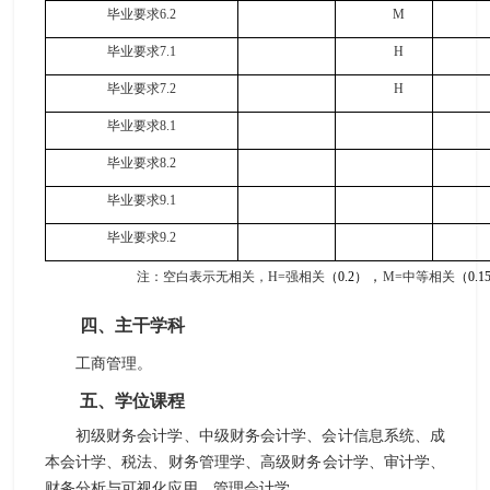
毕业要求
6.2
M
毕业要求
7.1
H
毕业要求
7.2
H
毕业要求
8.1
毕业要求
8.2
毕业要求
9.1
毕业要求
9.2
，
注：空白表示无相关，
H
=
强相关
（
0
.2
）
M
=
中等相关
（
0
.1
四、主干学科
工商管理。
五、学位课程
初级财务会计学、中级财务会计学、会计信息系统、成
本会计学、税法、财务管理学、高级财务会计学、审计学、
财务分析与可视化应用、管理会计学。