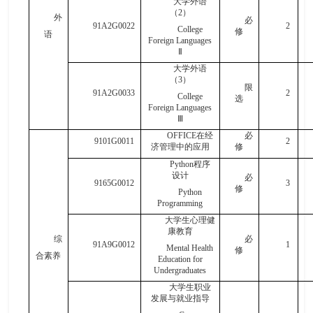
大学外语
（
2
）
外
必
91A2G0022
2
College
修
语
Foreign Languages
Ⅱ
大学外语
（
3
）
限
91A2G0033
2
College
选
Foreign Languages
Ⅲ
OFFICE
在经
必
9101G0011
2
济管理中的应用
修
Python
程序
设计
必
9165G0012
3
修
Python
Programming
大学生心理健
康教育
综
必
91A9G0012
1
Mental
Health
修
合素养
Education
for
Undergraduates
大学生职业
发展与就业指导