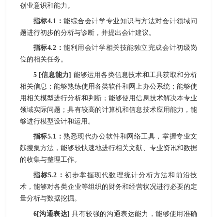
创业意识和能力。
指标
4.1
：
能综合
会计学
专业知识与方法对
会计
领域问
题进行初步的分析与诊断，并提出
会计
建议
。
指标
4.2
：
能利用
会计学
相关技能独立完
成会计
初级岗
位的相关任务。
5
[
信息能力
]
能够运用各类信息技术和工具获取和分析
相关信息；能够熟练使用各类软件和网上办公系统；能够使
用相关模型进行分析和判断；能够使用信息技术解决本专业
领域实际问题；具有较高的计算机和信息技术应用能力，能
够进行模型设计和运用。
指标
5.1
：
熟悉现代办公软件和网络工具，掌握专业文
献搜集方法，能够较快速地进行相关文献、专业资
讯
和数据
的收集与整理工作
。
指标
5.2
：
初步掌握现代数理统计分析方法和
前沿技
术
，
能够
对
各类企业等
组织的
财务
和经营状况进行必要的定
量分析
与数据挖掘
。
6
[
沟通表达
]
具有较强的沟通表达能力，能够使用准确