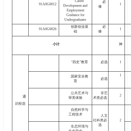
Career
必
91A0G0012
1
Development and
修
Employment
Guidance for
Undergraduates
创新创业基
必
91A0G0026
1
础
修
小计
39
“四史”教育
必选
1
1
国家安全教
必选
育
公共艺术与
非艺
2
通
审美体验
术类必选
识校选
自然科学与
工程技术
人文
社科类必
2
选
生态环境与