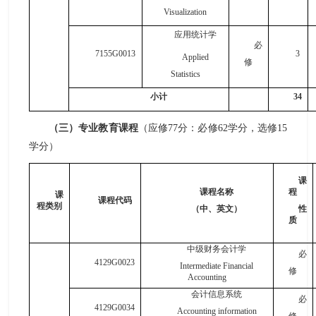
Visualization
应用统计学
必
7155G0013
3
Applied
修
Statistics
小计
34
（三）专业教育课程
（应修
7
7
分：必修
62学分，选修15
学分）
课
课程名称
程
课
课程代码
程类别
（中、英文）
性
质
中级财务会计学
必
4129G0023
Intermediate Financial
修
Accounting
会计信息系统
必
4129G0034
Accounting information
修