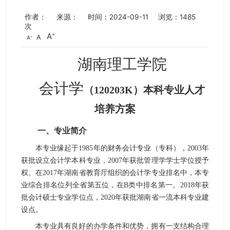
作者：
来源：
时间：2024-09-11
浏览：
1485
次
A
A
A
湖南理工学院
会计学
（
120203K
）本科专业人才
培养方案
一、专业简介
本专业缘起于
1985
年
的
财务会计专业（专科），
2003
年
获批设立会计学本科专业
，
2007
年获
批
管理学学士学位授予
权
。在
2017
年湖南省教育厅组织的会计学专业排名中，本专
业综合排名位列全省第五位，在
B
类中排名第一
。
201
8
年获
批会计硕士专业学位点，
2020
年获批湖南省一流本科专业建
设点
。
本专业具有良好的办学条件和优势，拥有一支结构合理