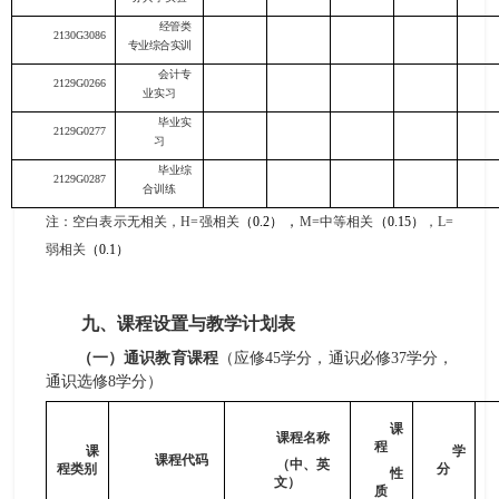
经管类
2130G3086
专业综合实训
会计专
2129G0266
业实习
毕业实
2129G0277
习
毕业综
2129G0287
合训练
，
注：空白表示无相关，
H
=
强相关
（
0
.2
）
M
=
中等相关
（
0
.15
）
，
L
=
弱相关
（
0
.1
）
九、课程设置与教学计划表
（一）通识教育课程
（应修
45
学分，通识必修
37
学分，
通识选修
8
学分
）
课
课程名称
程
课
学
课程代码
（中、英
程类别
分
性
文）
质