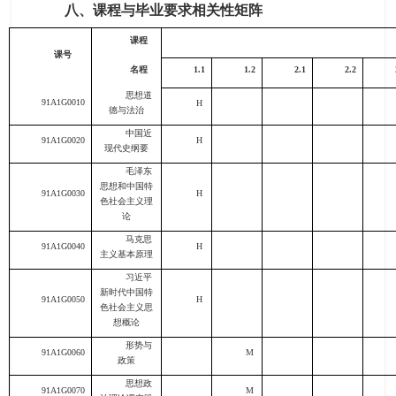
八、课程与毕业要求相关性矩阵
课程
课号
名程
1.1
1.2
2.1
2.2
思想道
91A1G0010
H
德与法治
中国近
91A1G0020
H
现代史纲要
毛泽东
思想和中国特
91A1G0030
H
色社会主义理
论
马克思
91A1G0040
H
主义基本原理
习近平
新时代中国特
91A1G0050
H
色社会主义思
想概论
形势与
91A1G0060
M
政策
思想政
91A1G0070
M