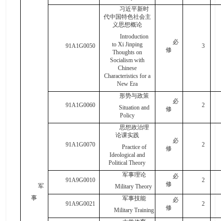
习近平新时
代中国特色社会主
义思想概论
Introduction
必
to Xi Jinping
91A1G0050
3
修
Thoughts on
Socialism with
Chinese
Characteristics for a
New Era
形势与政策
必
91A1G0060
2
Situation and
修
Policy
思想政治理
论课实践
必
91A1G0070
2
Practice of
修
Ideological and
Political Theory
军事理论
必
91A9G0010
2
修
军
Military Theory
事
军事技能
必
91A9G0021
2
修
Military Training