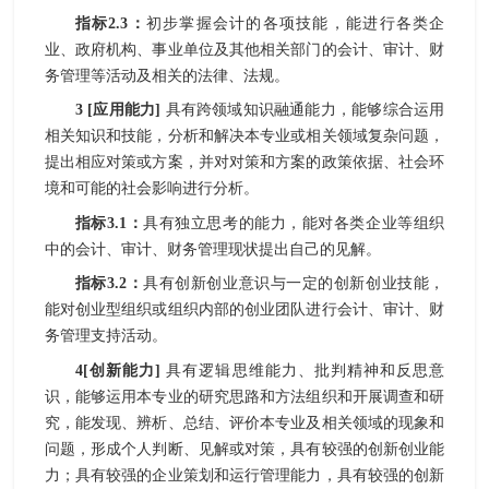
指标
2.3
：
初步掌握
会计
的各项技能，
能
进行
各类企
业、政府机构、事业单位及其他相关部门
的
会计、审计、财
务管理
等活动
及相关的法律、法规
。
3
[
应用能力
]
具有跨领域知识融通能力，能够综合运用
相关知识和技能，分析和解决本专业或相关领域复杂问题，
提出相应对策或方案，并对对策和方案的政策依据、社会环
境和可能的社会影响进行分析。
指标
3.1
：
具有独立思考的能力，能对
各类企业等
组织
中的
会计、审计、财务管理
现状提出自己的见解
。
指标
3.2
：
具有创新创业意识与一定的创新创业技能，
能对创业型组织或组织内部的创业团队进行
会计、审计、财
务管理
支持活动。
4
[
创新能力
]
具有逻辑思维能力、批判精神和反思意
识，能够运用本专业的研究思路和方法组织和开展调查和研
究，能发现、辨析、总结、评价本专业及相关领域的现象和
问题，形成个人判断、见解或对策，具有较强的创新创业能
力；具有较强的企业策划和运行管理能力，具有较强的创新