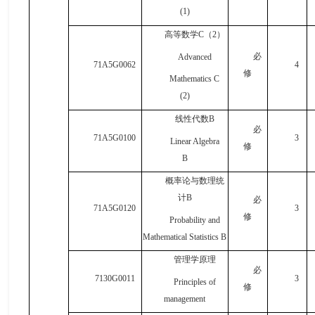
(1)
高等数学
C
（
2
）
必
Advanced
71A5G0062
4
修
Mathematics C
(2)
线性代数
B
必
71A5G0100
3
Linear Algebra
修
B
概率论与数理统
计
B
必
71A5G0120
3
修
Probability and
Mathematical Statistics B
管理学原理
必
7130G0011
3
Principles of
修
management