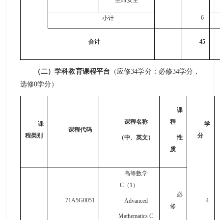
生命安全
6
小计
合计
45
（二）学科教育课程平台
（应修
34学分：必修34学分，
选修0学分）
课
课程名称
程
课
学
课程代码
程类别
分
（中、英文）
性
质
高等数学
C
（
1
）
必
71A5G0051
4
Advanced
修
Mathematics C