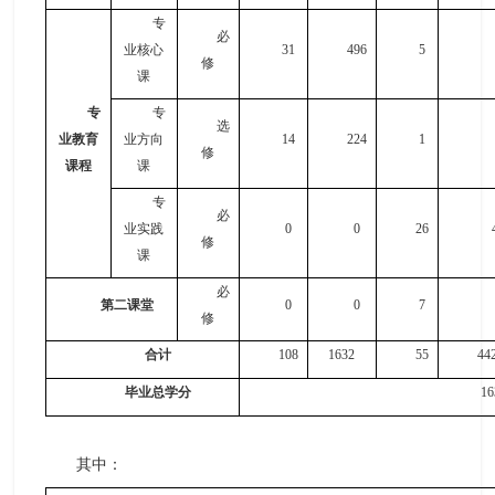
专
必
业核心
3
1
496
5
修
课
专
专
选
业教育
业方向
1
4
2
24
1
修
课程
课
专
必
业实践
0
0
2
6
修
课
必
第二课堂
0
0
7
修
合计
108
16
32
55
4
4
毕业总学分
16
其中
：